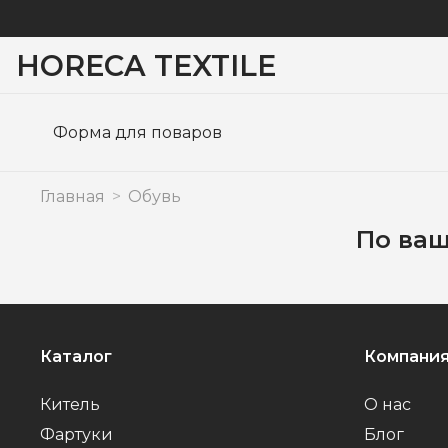
HORECA TEXTILE
Форма для поваров
Главная
Обувь
По ваш
Каталог
Компани
Китель
О нас
Фартуки
Блог